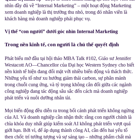
nhìn đầy đủ về “
Internal Marketing
” – một hoạt động Marketing
xem doanh nghiệp là thị trường thu nhỏ, trong đó nhân viên là
khách hàng mà doanh nghiệp phải phục vụ.
Vị thế “con người” dưới góc nhìn Internal Marketing
Trong nền kinh tế, con người là chủ thể quyết định
Phát biểu mở đầu tại hội thảo MBA Talk #102, Giáo sư Jennifer
Westacott AO—Chancellor của Đại học Western Sydney cho biết
nền kinh tế hiện đang đối mặt với nhiều biến động và thách thức.
Những yếu tố như xu hướng giảm thải carbon, sự phân mảnh
trong chuỗi cung ứng, và tỷ trọng không cân đối giữa các ngành
công nghiệp đang tác động sâu sắc đến cách mà doanh nghiệp
phát triển và nuôi dưỡng nhân tài.
Mọi biến động đều diễn ra trong bối cảnh phát triển không ngừng
của AI. Và doanh nghiệp cần nhận thức rằng con người chính là
chìa khóa duy nhất giúp kiểm soát AI không phát triển vượt quá
giới hạn. Bởi vì, để áp dụng thành công AI, cần đến hai yếu tố
then chốt: trí tưởng tượng và sự sáng tạo – những phẩm chất mà