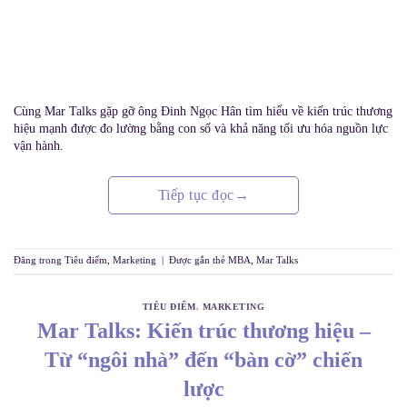
Cùng Mar Talks gặp gỡ ông Đinh Ngọc Hân tìm hiểu về kiến trúc thương
hiệu mạnh được đo lường bằng con số và khả năng tối ưu hóa nguồn lực
vận hành.
Tiếp tục đọc
→
Đăng trong
Tiêu điểm
,
Marketing
|
Được gắn thẻ
MBA
,
Mar Talks
TIÊU ĐIỂM
,
MARKETING
Mar Talks: Kiến trúc thương hiệu –
Từ “ngôi nhà” đến “bàn cờ” chiến
lược