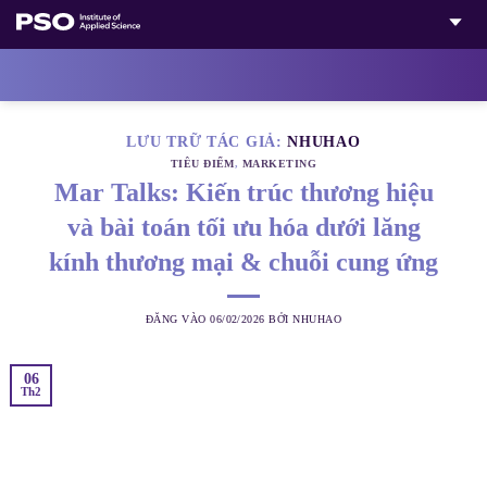
Bỏ
qua
nội
dung
LƯU TRỮ TÁC GIẢ:
NHUHAO
TIÊU ĐIỂM
,
MARKETING
Mar Talks: Kiến trúc thương hiệu
và bài toán tối ưu hóa dưới lăng
kính thương mại & chuỗi cung ứng
ĐĂNG VÀO
06/02/2026
BỞI
NHUHAO
06
Th2