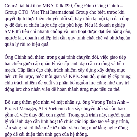
Có mặt tại hội thảo MBA Talk #99, Ông Đinh Công Chinh –
Group CTO, Viet Thai International Group cho biết, trước khi
quyết định thực hiện chuyển đổi số, hãy nhìn lại nội tại của công
ty để đưa ra chiến lược tiếp cận phù hợp. Nếu là doanh nghiệp
SME thì tiêu chí nhanh chóng và linh hoạt được đặt lên hàng đầu,
ngược lại, doanh nghiệp lớn cần quy trình chặt chẽ và phương án
quản lý rủi ro hiệu quả.
Ông Chinh nói thêm, trong quá trình chuyển đổi, việc giao tiếp
hai chiều giữa cấp quản lý và cấp lãnh đạo cần rõ ràng và liền
mạch. Cấp lãnh đạo chịu trách nhiệm xây dựng xây dựng mục
tiêu chiến lược, mốc thời gian và KPIs. Sau đó, quản lý cấp trung
chịu trách nhiệm đề xuất và phân bổ nguồn lực cũng như duy trì
động lực cho nhân viên để hoàn thành từng mục tiêu cụ thể.
Bổ sung thêm góc nhìn về mặt nhân sự, ông Vương Tuấn Anh –
Project Manager, ATS Vietnam chia sẻ, chuyển đổi số còn bao
gồm cả việc thay đổi con người. Trong quá trình này, người quản
lý và lãnh đạo cần linh hoạt tổ chức các lớp đào tạo về quy trình,
sẵn sàng trả lời thắc mắc từ nhân viên cũng như lắng nghe đóng
góp để cải thiện tính tinh gọn của hệ thống.