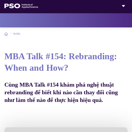
Bỏ
qua
nội
dung
Home
/
Sự kiện
MBA Talk #154: Rebranding:
When and How?
Cùng MBA Talk #154 khám phá nghệ thuật
rebranding để biết khi nào cần thay đổi cũng
như làm thế nào để thực hiện hiệu quả.