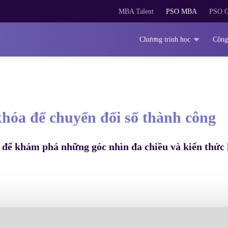
MBA Talent
PSO MBA
PSO G
Chương trình học
Cộng
hóa để chuyển đổi số thành công
để khám phá những góc nhìn đa chiều và kiến thức hữ