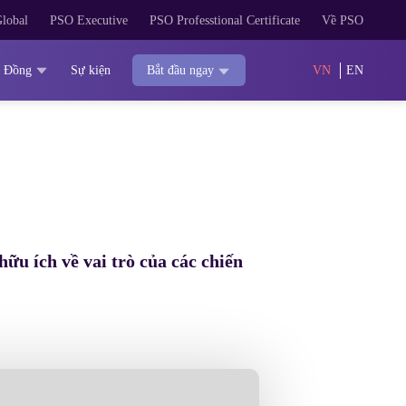
lobal
PSO Executive
PSO Professtional Certificate
Về PSO
 Đồng
Sự kiện
VN
EN
Bắt đầu ngay
u ích về vai trò của các chiến