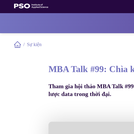
Bỏ
qua
nội
dung
/
Sự kiện
Home
MBA Talk #99: Chìa k
Tham gia hội thảo MBA Talk #99 
lược data trong thời đại.