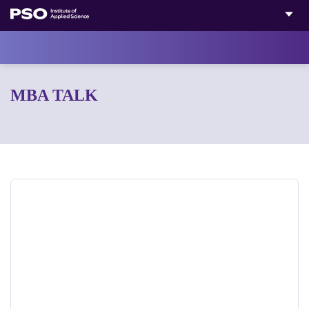
Bỏ
qua
nội
dung
MBA TALK