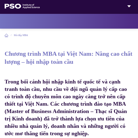
Bỏ
qua
nội
dung
Home
/
Hỏi đáp MBA
Chương trình MBA tại Việt Nam: Nâng cao chất
lượng – hội nhập toàn cầu
Trong bối cảnh hội nhập kinh tế quốc tế và cạnh
tranh toàn cầu, nhu cầu về đội ngũ quản lý cấp cao
có trình độ chuyên môn cao ngày càng trở nên cấp
thiết tại Việt Nam. Các chương trình đào tạo MBA
(Master of Business Administration –
Thạc sĩ Quản
trị Kinh doanh
) đã trở thành lựa chọn ưu tiên của
nhiều nhà quản lý, doanh nhân và những người có
ước mơ thăng tiến trong sự nghiệp.