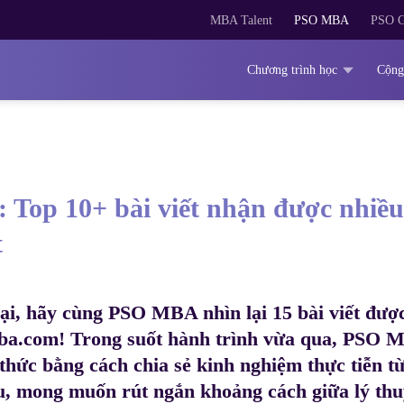
MBA Talent
PSO MBA
PSO G
Chương trình học
Cộng
 Top 10+ bài viết nhận được nhiều
t
ại, hãy cùng PSO MBA nhìn lại 15 bài viết đượ
ba.com! Trong suốt hành trình vừa qua, PSO 
 thức bằng cách chia sẻ kinh nghiệm thực tiễn t
u
, mong muốn rút ngắn khoảng cách giữa lý thu