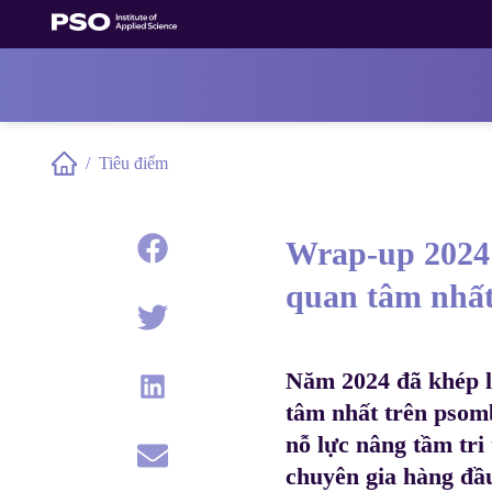
Bỏ
qua
nội
dung
/
Tiêu điểm
Home
Wrap-up 2024:
quan tâm nhấ
Năm 2024 đã khép l
tâm nhất trên psom
nỗ lực nâng tầm tri
chuyên gia hàng đầ