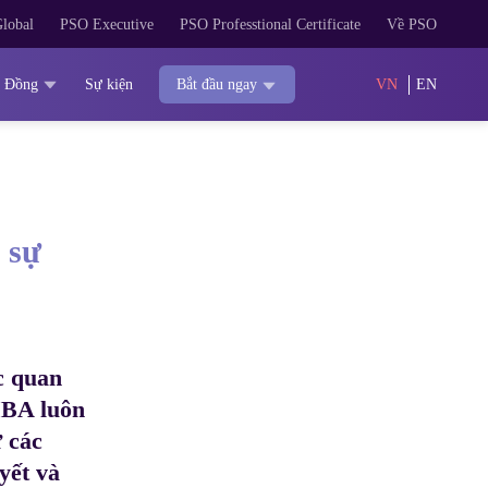
lobal
PSO Executive
PSO Professtional Certificate
Về PSO
 Đồng
Sự kiện
VN
EN
Bắt đầu ngay
 sự
c quan
MBA luôn
ừ các
yết và